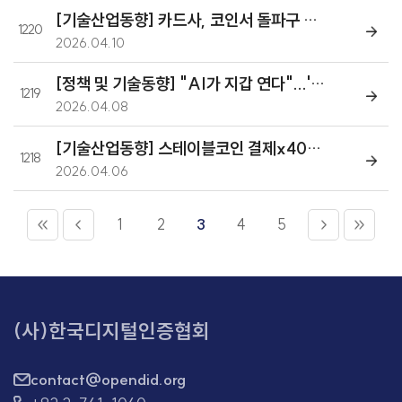
[기술산업동향] 카드사, 코인서 돌파구 찾는다...블록체인 검증 '올인'
1220
2026.04.10
[정책 및 기술동향] "AI가 지갑 연다"...'에이전틱 커머스'에 결제 시장 재편
1219
2026.04.08
[기술산업동향] 스테이블코인 결제x402재단 출범...카카오페이 합류
1218
2026.04.06
1
2
3
4
5
(사)한국디지털인증협회
contact@opendid.org