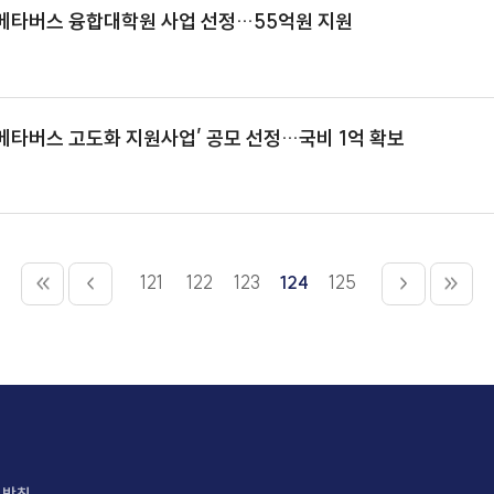
코빗, 블록체인 플랫폼 개발 검토…美 코인베이스 벤치마킹
숭실대, 메타버스 융합대학원 사업 선정…55억원 지원
남원시 ‘메타버스 고도화 지원사업’ 공모 선정…국비 1억 확
121
122
123
124
125