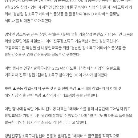
경남진주강소특구지원센터(센터장 문용호, 경상국립대 항공우주공학부 교수)는 지난
9월 26일 창업기업이 세계적인 창업생태계를 구축하여 사업 역량을 제고하도록 하기
위해 ‘경남권 강소특구 메타버스 플랫폼’을 활용하여 ‘INNO 메타버스 글로벌
세미나’를 비대면으로 개최했다.
경남권 강소특구(진주, 창원, 김해)는 지난해 11월 기술창업 콘텐츠 기반 온라인 교육을
위한 업무협약을 체결했다. 이어 진주강소특구 기술핵심기관인 경상국립대의
고등교육기관 특성을 살려 창업교육을 위한 ‘경남권 강소특구 메타버스 플랫폼’을
창원강소특구, 김해강소특구와 공동으로 구축했다.
이번 행사는 연구개발특구재단 ‘2024년 이노폴리스캠퍼스 사업’의 일환으로
기획되어 진주?창원?김해강소특구 참여기업 30여 개사가 참여했다.
또한 ▲중동 창업생태계 구축 및 진출 전략 특강 ▲국내외 창업생태계 이해 및
해외시장 진출 전략 특강 ▲참가자 간 네트워킹 등을 진행했다.
이번 행사에 참석한 어니티 김보영 대표는 “메타버스를 통해 시공간에 구애받지 않고
창업교육과 기업 간 네트워킹에 참여할 수 있었다.”라며 “앞으로도 메타버스 플랫폼을
활용한 다양한 행사가 개최되길 기대한다.”라고 말했다.
경남진주강소특구지원센터 문용호 센터장은 “메타버스 플랫폼을 적극적으로