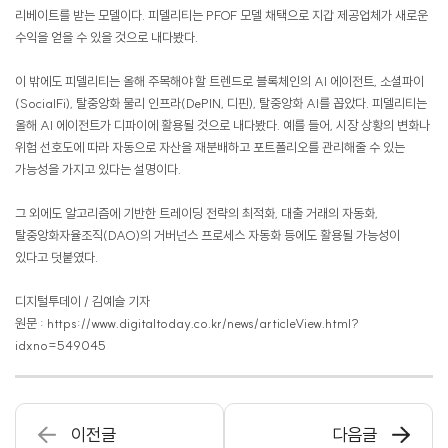
리베이트를 받는 모델이다. 피델리티는 PFOF 모델 채택으로 지갑 제공업체가 새로운
수익을 얻을 수 있을 것으로 내다봤다.
이 밖에도 피델리티는 올해 주목해야 할 트렌드로 블록체인의 AI 에이전트, 소셜파이
(SocialFi), 탈중앙화 물리 인프라(DePIN, 디핀), 탈중앙화 AI를 꼽았다. 피델리티는
올해 AI 에이전트가 디파이에 활용될 것으로 내다봤다. 예를 들어, 시장 상황의 변화나
위험 선호도에 따라 자동으로 자산을 재분배하고 포트폴리오를 관리해줄 수 있는
가능성을 가지고 있다는 설명이다.
그 외에도 알고리즘에 기반한 트레이딩 전략의 최적화, 대출 거래의 자동화,
탈중앙화자율조직(DAO)의 거버넌스 프로세스 자동화 등에도 활용될 가능성이
있다고 덧붙였다.
디지털투데이 / 김예슬 기자
원문 : https://
www.digitaltoday.co.kr/news/articleView.html
?
idxno=549045
이전글
다음글