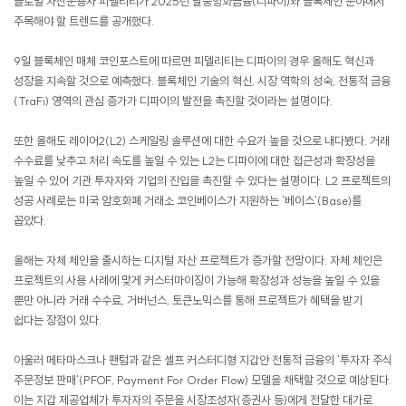
글로벌 자산운용사 피델리티가 2025년 탈중앙화금융(디파이)와 블록체인 분야에서
주목해야 할 트렌드를 공개했다.
9일 블록체인 매체 코인포스트에 따르면 피델리티는 디파이의 경우 올해도 혁신과
성장을 지속할 것으로 예측했다. 블록체인 기술의 혁신, 시장 역학의 성숙, 전통적 금융
(TraFi) 영역의 관심 증가가 디파이의 발전을 촉진할 것이라는 설명이다.
또한 올해도 레이어2(L2) 스케일링 솔루션에 대한 수요가 높을 것으로 내다봤다. 거래
수수료를 낮추고 처리 속도를 높일 수 있는 L2는 디파이에 대한 접근성과 확장성을
높일 수 있어 기관 투자자와 기업의 진입을 촉진할 수 있다는 설명이다. L2 프로젝트의
성공 사례로는 미국 암호화폐 거래소 코인베이스가 지원하는 '베이스'(Base)를
꼽았다.
올해는 자체 체인을 출시하는 디지털 자산 프로젝트가 증가할 전망이다. 자체 체인은
프로젝트의 사용 사례에 맞게 커스터마이징이 가능해 확장성과 성능을 높일 수 있을
뿐만 아니라 거래 수수료, 거버넌스, 토큰노믹스를 통해 프로젝트가 혜택을 받기
쉽다는 장점이 있다.
아울러 메타마스크나 팬텀과 같은 셀프 커스터디형 지갑안 전통적 금융의 '투자자 주식
주문정보 판매'(PFOF, Payment For Order Flow) 모델을 채택할 것으로 예상된다.
이는 지갑 제공업체가 투자자의 주문을 시장조성자(증권사 등)에게 전달한 대가로