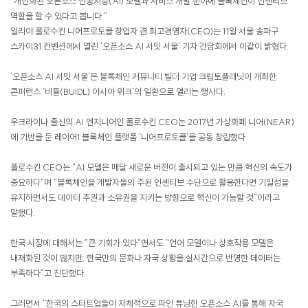
"개인화된 오픈소스 인공지능(AI) 모델과 서비스 개발 분야에 블록체인이 인센티브
역할을 할 수 있다고 봅니다."
일리야 폴로수킨 니어프로토콜 창업자 겸 최고경영자(CEO)는 11일 서울 송파구
스카이31 컨벤션에서 열린 '오픈소스 AI 서밋 서울' 기자 간담회에서 이같이 밝혔다.
'오픈소스 AI 서밋 서울'은 블록체인 커뮤니티 빌더 기업 크립토플래닛이 개최한
콘퍼런스 '비들(BUIDL) 아시아 위크'의 일환으로 열리는 행사다.
우크라이나 출신의 AI 엔지니어인 폴로수킨 CEO는 2017년 가상화폐 니어(NEAR)
에 기반을 둔 레이어1 블록체인 플랫폼 '니어프로토콜'을 공동 창립했다.
폴로수킨 CEO는 "AI 모델은 매달 새로운 버전이 출시되고 있는 만큼 혁신의 속도가
중요하다"며 "블록체인을 개발자들의 주된 인센티브 수단으로 활용한다면 기밀성을
유지하면서도 데이터 주권과 소유권을 지키는 방향으로 혁신이 가능할 것"이라고
말했다.
한국 시장에 대해서는 "큰 기회가 있다"면서도 "언어 모델이나 상호작용 모델은
내재화된 것이 많지만, 한국만의 문화나 자국 상황을 실시간으로 반영한 데이터는
부족하다"고 진단했다.
그러면서 "한국의 스타트업들이 자체적으로 파인 튜닝한 오픈소스 AI를 통해 자국