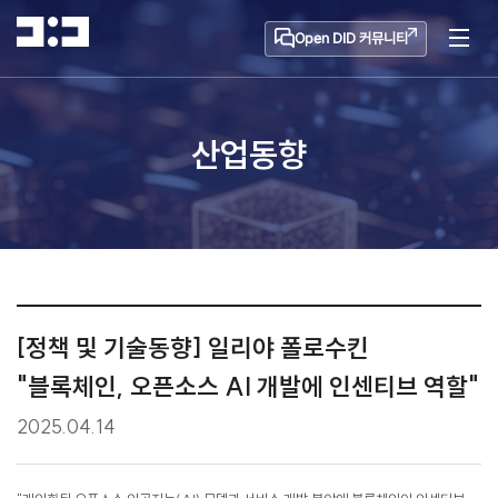
Open DID 커뮤니티
산업동향
[정책 및 기술동향] 일리야 폴로수킨
"블록체인, 오픈소스 AI 개발에 인센티브 역할"
2025.04.14