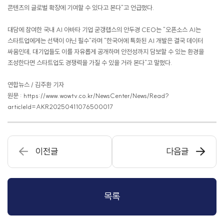
콘텐츠의 글로벌 확장에 기여할 수 있다고 본다"고 언급했다.
대담에 참여한 국내 AI 아바타 기업 굳갱랩스의 안두경 CEO는 "오픈소스 AI는
스타트업에게는 선택이 아닌 필수"라며 "한국어에 특화된 AI 개발은 결국 데이터
싸움인데, 대기업들도 이를 자유롭게 공개하며 안전성까지 담보할 수 있는 환경을
조성한다면 스타트업도 경쟁력을 가질 수 있을 거라 본다"고 말했다.
연합뉴스 / 김주환 기자
원문 : https://
www.wowtv.co.kr/NewsCenter/News/Read?
articleId=AKR20250411076500017
이전글
다음글
목록