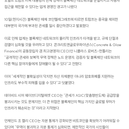
도널드 트럼프 미국 대통령의 관세 정책이 블록체인 네트워크를 분열시키고 사용자
접근을 제한할 수 있다는 업게 경영진 경고가 나왔다.
10일(현지시간) 블록체인 매체 코인텔레그래프에 따르면 트럼프는 중국을 제외한
대부분의 국가에 부과된 관세를 일시 중단하겠다고 발표했다.
이로 인해 업계는 블록체인 네트워크의 물리적 인프라가 타격을 받고, 규제 단절과
검열이 심화될 것을 우려하고 있다. 콘크리트앤글로우파이낸스(Concrete & Glow
Finance)의 공동창립자 겸 최고경영자(CEO)인 니콜라스 로버츠-헌틀리는
"공격적인 관세와 보복적 무역 정책은 노드 운영자, 검증자 및 블록체인 네트워크의
다른 핵심 참여자들에게 장애물이 될 수 있다"고 전했다.
이어 "세계적인 불확실성이 닥치면 자산 자체뿐만 아니라 암호화폐를 지원하는
인프라도 부수적 피해를 입을 수 있다"고 덧붙였다.
데이비드 시머 웨이브디지털에셋 CEO는 “관세가 ASIC(맞춤형반도체) 공급망을
붕괴시키는 것도 문제지만, 더 큰 위협은 블록체인의 핵심 가치인 글로벌 무허가
인프라가 훼손되는 것”이라고 지적했다.
언체인드 조 켈리 CEO는 자본 통제가 강화되면 비트코인을 확보하기 어려워질 수
있다며 “무역이 붕괴하고 자본 통제가 심화되면, 제한적인 국가의 시민들이