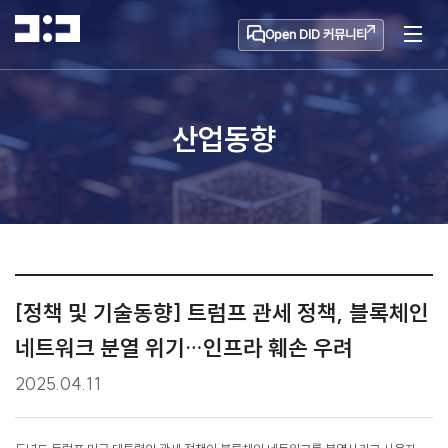
Open DID 커뮤니티
산업동향
[정책 및 기술동향] 트럼프 관세 정책, 블록체인
네트워크 분열 위기…인프라 훼손 우려
2025.04.11