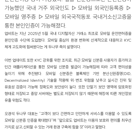
가능했던 국내 거주 외국인도 ▷모바일 외국인등록증 ▷
모바일 영주증 ▷모바일 외국국적동포 국내거소신고증을
통한 본인인증이 가능해졌다.
업비트는 지난 2025년 5월 국내 디지털자산 거래소 최초로 모바일 운전면허증을
본인인증 수단에 도입했다. 모바일 중심의 환경 변화에 선제적으로 대응하고 KYC
체계 고도화에 힘써왔다는 게 두나무 측의 설명이다.
이번 업데이트 또한 KYC 강화를 위한 조치로, 최근 모바일 신분증 사용자가 증가하고
민간 애플리케이션을 통한 모바일 신분증 발급이 가능해짐에 따라 고객 편의성을
높이기 위해 추진됐다.
모바일 신분증은 블록체인 기반 분산신원증명(DID,
Decentralized Identity) 기술을 적용해 위·변조 위험을 낮추고 실시간 진위 및
유효성 검증이 가능해 정확도와 보안성이 높다.
또한 단말기 보안 영역에 암호화된
형태로 저장되고 중앙 서버에는 별도로 저장되지 않기 때문에 해킹에 따른 개인정보
유출 위험도 적다.
오경석 두나무 대표는 “고객이 보다 간편하고 안전하게 서비스를 이용할 수 있도록
모바일 신분증 인증을 확대했다”며 “앞으로도 업비트는 이용자 보호와 편의를 최우선
가치로 삼고,신뢰할 수 있는 거래 환경 구축에 힘쓸 것”이라고 말했다.