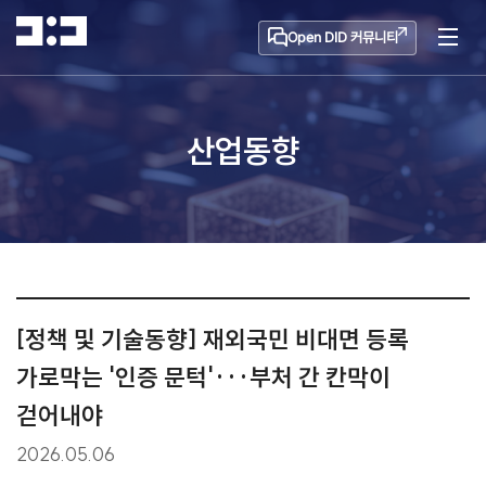
Open DID 커뮤니티
산업동향
[정책 및 기술동향] 재외국민 비대면 등록
가로막는 '인증 문턱'···부처 간 칸막이
걷어내야
2026.05.06