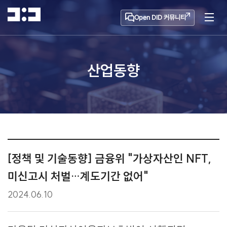
Open DID 커뮤니티
산업동향
[정책 및 기술동향] 금융위 "가상자산인 NFT,
미신고시 처벌…계도기간 없어"
2024.06.10