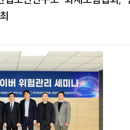
앙대 산업보안연구소-화재보험협
 개최