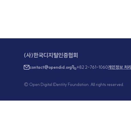
OmniOne Open DID Kick-
(사)한국디지털인증협회