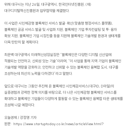
위해 대구시는 지난 26일, 대구광역시, 한국인터넷진흥원, (재)
대구디지털혁신진흥원과 업무협약을 체결했다.
이 사업은 시민체감형 블록체인 서비스 발굴·확산(맞춤형 행정서비스 플랫폼),
블록체인 공공 서비스 발굴 및 사업화 지원, 블록체인 기업 투자컨설팅 및 투·융자
확보 지원, 블록체인 기업 시장진출 등을 지원해 블록체인 기술개발 환경과 생태계를
더욱 탄탄히 할 계획이다.
최운백 대구광역시 미래혁신성장실장은 “블록체인은 다양한 디지털 신산업에
적용되는 안전하고, 신뢰성 있는 기술”이라며, “이 사업을 통해 지역 기업의 블록체인
기술개발 역량을 강화하고, 안전하고 신뢰할 수 있는 블록체인 융복합 도시, 대구를
조성하는데 최선의 노력을 다하겠다”라고 말했다.
앞으로 대구시는 그동안 추진해 온 블록체인 시민체감서비스(대구ID, D마일)의
실증경험과 강력한 정책 의지를 바탕으로, 더 나은 시민체감형 블록체인 서비스를
확대하고 블록체인 기업들이 다양하게 활동할 수 있는 블록체인 융복합 타운 생태계를
조성해 나갈 예정이다.
오늘경제 / 강정영 기자
원문 : https://
www.startuptoday.co.kr/news/articleView.html
?