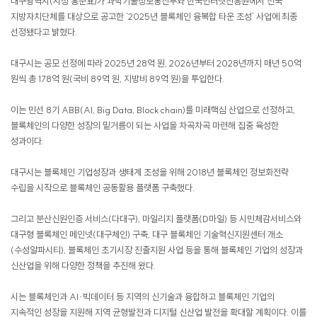
대구광역시(시장 홍준표)가 과학기술정보통신부와 한국인터넷진흥원에서 전국
지방자치단체를 대상으로 공고한 ‘2025년 블록체인 융복합 타운 조성’ 사업에 최종
선정됐다고 밝혔다.
대구시는 공모 선정에 따라 2025년 28억 원, 2026년부터 2028년까지 매년 50억
원씩 총 178억 원(국비 89억 원, 지방비 89억 원)을 투입한다.
이는 민선 8기 ABB(AI, Big Data, Block chain)를 미래핵심 산업으로 선정하고,
블록체인의 다양한 성장의 밑거름이 되는 사업을 차곡차곡 마련해 집중 육성한
성과이다.
대구시는 블록체인 기업성장과 생태계 조성을 위해 2018년 블록체인 정보화전략
수립을 시작으로 블록체인 공동활용 플랫폼 구축했다.
그리고 분산신원인증 서비스(다대구), 마일리지 플랫폼(D마일) 등 시민체감서비스와
대구형 블록체인 메인넷(대구체인) 구축, 대구 블록체인 기술혁신지원센터 개소
(수성알파시티), 블록체인 초기시장 진출지원 사업 등을 통해 블록체인 기업의 성장과
신산업을 위해 다양한 정책을 추진해 왔다.
시는 블록체인과 AI·빅데이터 등 지역의 신기술과 융합하고 블록체인 기업의
지속적인 성장을 지원해 지역 균형발전과 디지털 신산업 발전을 확대할 계획이다. 이를