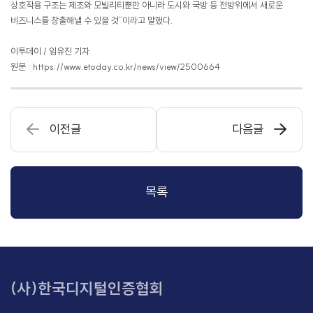
상호작용 구조는 제조와 모빌리티뿐만 아니라 도시와 국방 등 전방위에서 새로운
비즈니스를 창출해낼 수 있을 것”이라고 말했다.
이투데이 / 임유진 기자
원문 : https://
www.etoday.co.kr/news/view/2500664
이전글
다음글
목록
(사)한국디지털인증협회