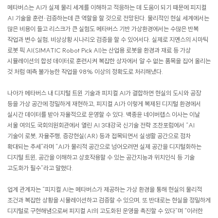
메타버스는 AI가 실제 물리 세계를 이해하고 적응하는 데 도움이 되기 때문에 피지컬
AI 기술을 훈련·검증하는데 큰 역할을 할 것으로 전망된다. 물리적인 현실 세계에서는
많은 비용이 들고 리스크가 큰 실험도 메타버스 기반 가상환경에서는 수많은 반복
작업과 변수 실험, 비상상황 시나리오 검증을 할 수 있어서다. 실제로 지멘스의 시마틱
로봇 픽 AI(SIMATIC Robot Pick AI)는 산업용 로봇을 환경과 재료 등 가상
시뮬레이션의 합성 데이터로 훈련시켜 복잡한 상자에서 알 수 없는 품목을 집어 올리는
것 처럼 예측 불가능한 작업을 98% 이상의 정확도로 처리해냈다.
나아가 메타버스 내 디지털 트윈 기술과 피지컬 AI가 결합하면 현실의 도시와 공장
등을 가상 공간에 정밀하게 재현하고, 피지컬 AI가 이렇게 복제된 디지털 환경에서
실시간 데이터를 받아 자율적으로 운영할 수 있다. 백종윤 네이버랩스 이사는 이날
서울 여의도 국회의원회관에서 열린 AI 3대강국 신기술 전략 조찬포럼에서 “AI
기술이 로봇, 자율주행, 증강현실(AR) 등과 접목되면서 실생활 공간으로 점차
확대되는 추세”라며 “AI가 물리적 공간으로 넘어오려면 실제 공간을 디지털화하는
디지털 트윈, 공간을 이해하고 상호작용할 수 있는 공간지능과 위치인식 등 기술
고도화가 필수”라고 말했다.
업계 관계자는 “피지컬 AI는 메타버스가 제공하는 가상 환경을 통해 현실의 물리적
조건과 복잡한 상황을 시뮬레이션하고 검증할 수 있으며, 또 반대로는 현실을 정밀하게
디지털로 구현해냄으로써 피지컬 AI의 고도화된 운영을 촉진할 수 있다”며 “이러한