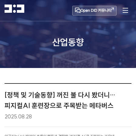
Open DID 커뮤니티
산업동향
[정책 및 기술동향] 꺼진 불 다시 봤더니…
피지컬AI 훈련장으로 주목받는 메타버스
2025.08.28