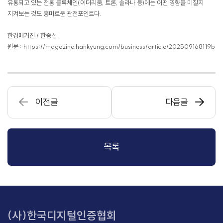
유통되고 있는 전통 블록체인(이더리움, 트론, 솔라나 등)에는 어떤 영향을 미칠지
지켜보는 것도 흥미로운 관전포인트다.
한경매거진 / 한중섭
원문 : https://magazine.hankyung.com/business/article/202509168119b
이전글
다음글
목록
(사)한국디지털인증협회