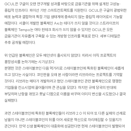
GCUL은 구글의 오랜 연구개발 성과를 바탕으로 금융기관을 위해 설계된 고성능·
중립적 인프라다. 파이선 기반 스마트컨트랙트를 지원한다. GCUL은 구글의 광범위한
배포 능력과 결합하여 특정 기업 생태계에 종속되지 않는 중립적 레이어로서 기능할
예정이다. 서클이 개발한 블록체인 Arc는 테더가 쓰지 않을 것이고 스트라이프의
블록체인 Tempo는 여타 핀테크 회사가 쓰지 않을 수 있지만 GCUL은 모든
금융기관이 자유롭게 구축할 수 있는 개방형 인프라를 목표로 한다. 세부 디테일은
추후 공개될 예정이다.
위 언급된 블록체인은 모두 메인넷이 출시되지 않았다. 따라서 아직 프로젝트의
흥망성쇠를 논하기에는 시기상조다.
분명한 것은 스테이블코인 다음 먹거리로 스테이블코인에 특화된 블록체인이 새롭게
뜨고 있다는 사실이다. 코인판을 오래 본 사람이라면 리브라라는 프로젝트를 기억할
것이다. 리브라는 메타가 개발하려고 했던 스테이블코인 관련 블록체인으로 쟁쟁한
기업들을 컨소시엄에 끌어들이며 큰 관심을 모았다. 하지만 규제 당국의 반대에
부딪히며 난항을 겪었고 훗날 디엠으로 이름을 바꾸며 이미지 변신을 시도했으나 결국
실패했다.
과연 스테이블코인에 특화된 블록체인들이 리브라 2.0 이 되어 또 다른 실패의 선례로
남을지 아니면 스테이블코인의 뒤를 이어 새로운 혁신으로 자리매김할 수 있을지가
관건이다. 만약 신생 블록체인이 대중화에 성공한다면 현재 스테이블코인이 발행되어