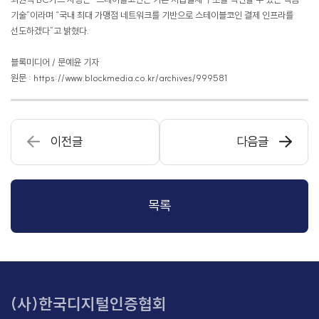
기술”이라며 “국내 최대 가맹점 네트워크를 기반으로 스테이블코인 결제 인프라를
선도하겠다”고 밝혔다.
블록미디어 / 문예윤 기자
원문 : https://
www.blockmedia.co.kr/archives/999581
이전글
다음글
목록
(사)한국디지털인증협회