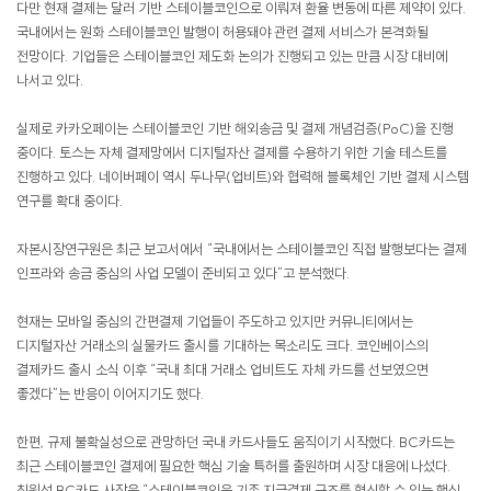
다만 현재 결제는 달러 기반 스테이블코인으로 이뤄져 환율 변동에 따른 제약이 있다.
국내에서는 원화 스테이블코인 발행이 허용돼야 관련 결제 서비스가 본격화될
전망이다. 기업들은 스테이블코인 제도화 논의가 진행되고 있는 만큼 시장 대비에
나서고 있다.
실제로 카카오페이는 스테이블코인 기반 해외송금 및 결제 개념검증(PoC)을 진행
중이다. 토스는 자체 결제망에서 디지털자산 결제를 수용하기 위한 기술 테스트를
진행하고 있다. 네이버페이 역시 두나무(업비트)와 협력해 블록체인 기반 결제 시스템
연구를 확대 중이다.
자본시장연구원은 최근 보고서에서 “국내에서는 스테이블코인 직접 발행보다는 결제
인프라와 송금 중심의 사업 모델이 준비되고 있다”고 분석했다.
현재는 모바일 중심의 간편결제 기업들이 주도하고 있지만 커뮤니티에서는
디지털자산 거래소의 실물카드 출시를 기대하는 목소리도 크다. 코인베이스의
결제카드 출시 소식 이후 “국내 최대 거래소 업비트도 자체 카드를 선보였으면
좋겠다”는 반응이 이어지기도 했다.
한편, 규제 불확실성으로 관망하던 국내 카드사들도 움직이기 시작했다. BC카드는
최근 스테이블코인 결제에 필요한 핵심 기술 특허를 출원하며 시장 대응에 나섰다.
최원석 BC카드 사장은 “스테이블코인은 기존 지급결제 구조를 혁신할 수 있는 핵심