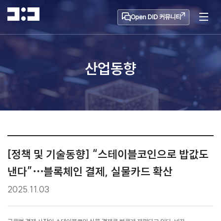
Open DID 커뮤니티
산업동향
[정책 및 기술동향] “스테이블코인으로 밥값도
낸다”⋯블록체인 결제, 실물카드 확산
2025.11.03