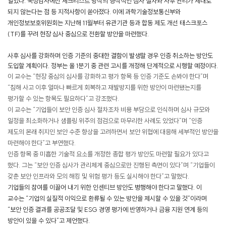
일었다. 국정감사에선 체크리스트 방식의 형식적인 심사 절차와 사후 관리가 제대로
되지 않는다는 점 등 지적사항이 쏟아졌다.
이에 과학기술정보통신부와
개인정보보호위원회는 지난해 11월부터 유관기관 등과 합동 제도 개선 태스크포스
(TF)를 꾸려 현장 심사 중심으로 전환할 방안을 마련했다.
사후 심사를 강화하며 인증 기준의 중대한 결함이 발생할 경우 인증 취소하는 방안도
도입할 계획이다. 정부는 올 1분기 중 관련 고시를 개정해 단계적으로 시행할 예정이다.
이 교수는 “현장 중심의 심사를 강화하고 평가 항목 등 인증 기준도 손봐야 한다”며
“침해 사고 이후 얼마나 빠르게 회복하고 재발방지를 위한 방안이 마련됐는지를
평가할 수 있는 항목도 필요하다”고 강조했다.
이 교수는 “기업들이 보안 인증 심사 절차조차 비용 부담으로 인식하며 심사 규모와
일정을 최소화하거나 샘플링 위주의 점검으로 마무리한 사례도 있었다”며 “인증
제도의 본래 취지인 보안 수준 향상을 고려하면서 보안 위협에 대응해 세부적인 방안을
마련해야 한다”고 부연했다.
인증 항목 중 미흡한 기술적 요소를 개정한 종합 평가 방안도 마련할 필요가 있다고
했다. 그는 “보안 인증 심사가 관리체계 중심으로만 진행된 측면이 있다”며 “기업들이
갖춘 보안 인프라와 모의 해킹 및 위험 평가 등도 실시해야 한다”고 말했다.
기업들의 참여를 이끌어 내기 위한 인센티브 방안도 병행해야 한다고 말했다. 이
교수는 “기업의 실질적 이익으로 환류될 수 있는 방안을 제시할 수 있을 것”이라며
“보안 인증 결과를 공공조달 및 ESG 경영 평가에 반영하거나 금융 지원 연계 등의
방안이 있을 수 있다”고 제언했다.