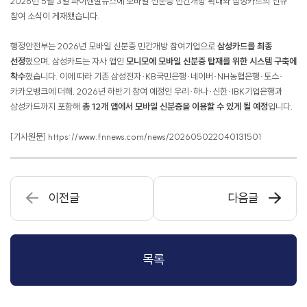
2026년 5월 3일 파이낸셜뉴스에 모바일 신분증 민간개방 확대와 삼성카드의 신규
참여 소식이 게재됐습니다.
행정안전부는 2026년 모바일 신분증 민간개방 참여기업으로
삼성카드를 최종
선정
했으며, 삼성카드는 자사 앱인
모니모에 모바일 신분증 탑재를 위한 시스템 구축에
착수
했습니다. 이에 따라 기존 삼성전자·KB국민은행·네이버·NH농협은행·토스·
카카오뱅크에 더해, 2026년 하반기 참여 예정인 우리·하나·신한·IBK기업은행과
삼성카드까지 포함해
총 12개 앱에서 모바일 신분증을 이용할 수 있게 될 예정
입니다.
[기사원문]
https://
www.fnnews.com/news/202605022040131501
이전글
다음글
목록