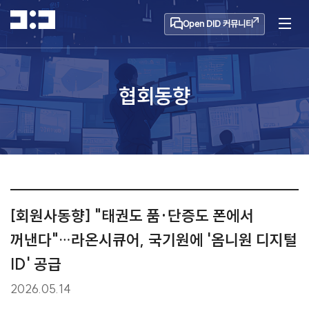
Open DID 커뮤니티
협회동향
[회원사동향] "태권도 품·단증도 폰에서
꺼낸다"…라온시큐어, 국기원에 '옴니원 디지털
ID' 공급
2026.05.14