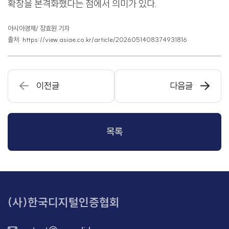
확장을 본격화했다는 점에서 의미가 있다.
아시아경제/ 장효원 기자
출처: https://view.asiae.co.kr/article/2026051408374931816
이전글
다음글
목록
(사)한국디지털인증협회