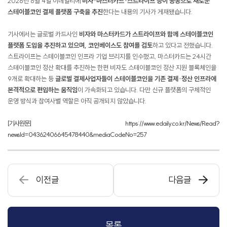
2026년 6월 4일 이데일리에
비자·마스터카드·스트라이프 등이 공동으로 새로운
스테이블코인 결제 플랫폼 구축을 추진
한다는 내용의 기사가 게재됐습니다.
기사에서는 글로벌 카드사인
비자와 마스터카드가 스트라이프와 함께 스테이블코인
플랫폼 도입을 추진하고 있으며, 코인베이스도 참여를 검토
하고 있다고 전했습니다.
스트라이프는 스테이블코인 인프라 기업 브리지를 인수했고, 마스터카드는 24시간
스테이블코인 정산 확대를 추진하는 한편 비자도 스테이블코인 정산 지원 블록체인을
9개로 확대하는 등
글로벌 결제사업자들이 스테이블코인을 기존 결제·정산 인프라에
본격적으로 편입하는 움직임
이 가속화되고 있습니다. 다만 신규 플랫폼의 구체적인
운영 방식과 참여사별 역할은 아직 공개되지 않았습니다.
[기사원문] https://www.edaily.co.kr/News/Read?
newsId=04362406645478440&mediaCodeNo=257
이전글
다음글
목록