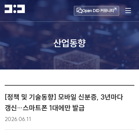
Open DID 커뮤니티
산업동향
[정책 및 기술동향] 모바일 신분증, 3년마다
갱신…스마트폰 1대에만 발급
2026.06.11