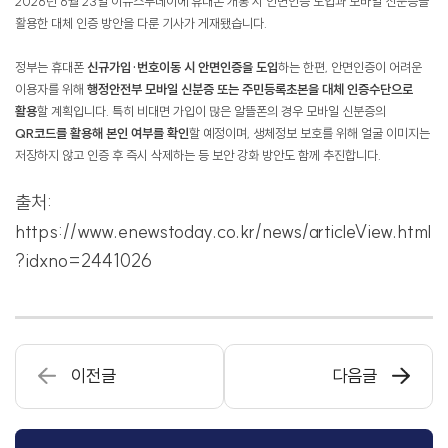
2026년 6월 23일 이뉴스투데이에 휴대폰 개통 시 안면인증 도입과 모바일 신분증을
활용한 대체 인증 방안을 다룬 기사가 게재됐습니다.
정부는 휴대폰
신규가입·번호이동 시 안면인증을 도입
하는 한편, 안면인증이 어려운
이용자를 위해
행정안전부 모바일 신분증 또는 주민등록초본을 대체 인증수단으로
활용
할 계획입니다. 특히 비대면 가입이 많은 알뜰폰의 경우 모바일 신분증의
QR코드를 활용해 본인 여부를 확인
할 예정이며, 생체정보 보호를 위해 얼굴 이미지는
저장하지 않고 인증 후 즉시 삭제하는 등 보안 강화 방안도 함께 추진합니다.
출처:
https://www.enewstoday.co.kr/news/articleView.html
?idxno=2441026
이전글
다음글