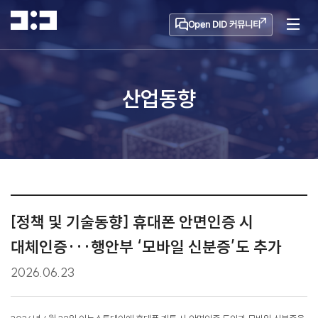
Open DID 커뮤니티
산업동향
[정책 및 기술동향] 휴대폰 안면인증 시
대체인증···행안부 ‘모바일 신분증’도 추가
2026.06.23