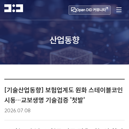
Open DID 커뮤니티
산업동향
[기술산업동향] 보험업계도 원화 스테이블코인
시동…교보생명 기술검증 '첫발'
2026.07.08