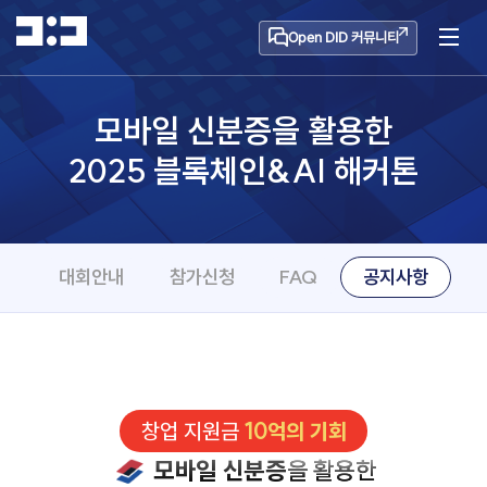
Open DID 커뮤니티
모바일 신분증을 활용한
2025 블록체인&AI 해커톤
대회안내
참가신청
FAQ
공지사항
창업 지원금
10억의 기회
모바일 신분증
을 활용한