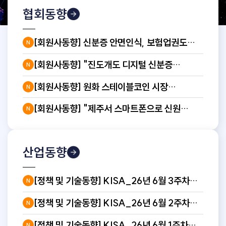
협회동향
[회원사동향] 신분증 안면인식, 보험업권도
N
뚫었다…삼성생명 첫 참여로 금융권 전반 확대
[회원사동향] "진도개도 디지털 신분증
N
만든다"…라온시큐어, 블록체인 기반 혈통관리
[회원사동향] 원화 스테이블코인 시장
체계 구축
N
달아오른다…네이버·카카오 주도권 경쟁
[회원사동향] "제주서 스마트폰으로 신원
본격화
N
확인" 라온시큐어, 신원인증 체계 구축
산업동향
[정책 및 기술동향] KISA_26년 6월 3주차
N
글로벌 블록체인 동향분석
[정책 및 기술동향] KISA_26년 6월 2주차
N
글로벌 블록체인 동향분석
[정책 및 기술동향] KISA_26년 6월 1주차
N