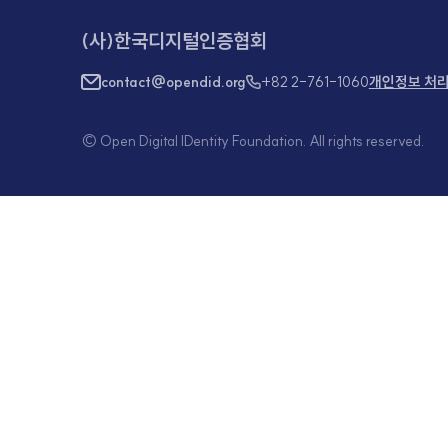
서상민
카이아(KAIA) 회
Kaia DLT 
Krust Univ
Hill+Knowlto
Briman Com
(사)한국디지털인증협회
contact@opendid.org
+82 2-761-1060
개인