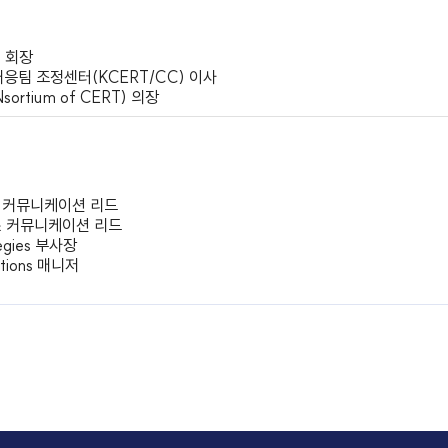
엔지니어, ARM Inc., Irvine, CA, USA
C Irvine, CA, USA
 서울, 한국, 첨단컴퓨터기술연구소
경제 확산위원회 기술융합소위원회 위원장
흥원 회장
과학기술위원회 전문가위원
연구원 회장
업아카데미 연구협회 실행 이사
호학회 회장
터응급대응팀 조정센터(KCERT/CC) 이사
CONsortium of CERT) 의장