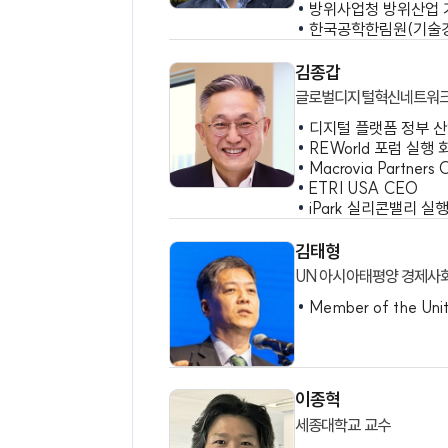
저널 편집 위원
CCSS ICT
장항배
중앙대학교 교수
과학기술정보통
기획재정부 공
대통령 자문 과
방위사업청 방
한국공학한림원
김종갑
글로벌디지털혁신
디지털 플랫폼 
REWorld 포
Macrovia Par
ETRI USA C
iPark 실리콘