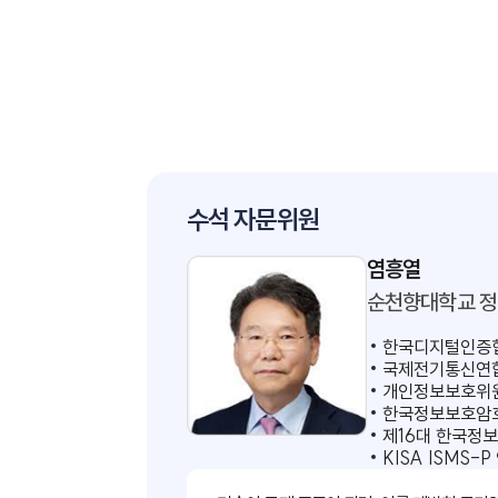
수석 자문위원
염흥열
순천향대
한국디지
국제전기통
개인정보