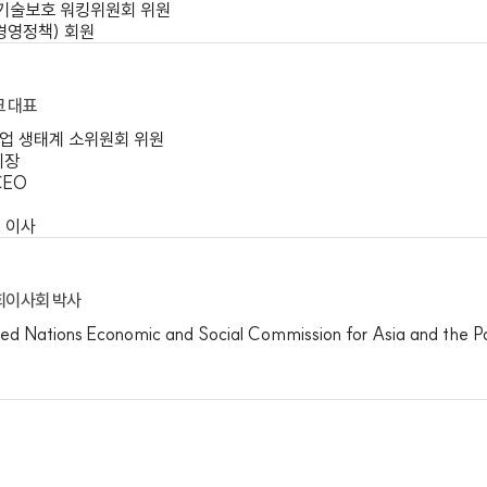
회 회원
 디렉토리 시스템 분석가, 품질 보증, 소프트웨어 아키텍트 및 프로
신부 블록체인 서비스 연구센터 이사
공기관 경영평가위원회 위원
학기술위원회, ICT 융합 전문가위원회 위원
위산업 기술보호 워킹위원회 위원
(기술경영정책) 회원
네트워크 대표
정부 산업 생태계 소위원회 위원
럼 실행 회장
tners CEO
EO
밸리 실행 이사