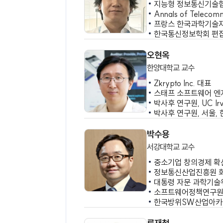
김태형
UN 아시아태평양
Member of th
이종혁
세종대학교 교수
지능형 정보통
Annals of T
프랑스 한국과
한국통신정보학
오현옥
한양대학교 교수
Zkrypto Inc.