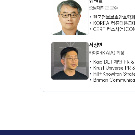
스태프 소프트웨어 
박사후 연구원, U
박사후 연구원,
박수용
서강대학교 교수
중소기업 창의
정보통신산업진
대통령 자문 
소프트웨어정책
한국방위SW산
류재철
충남대학교 교수
한국정보보호암
KOREA 컴퓨
CERT 컨소시엄(