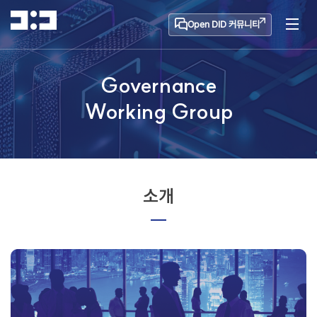
Open DID 커뮤니티
Governance
Working Group
소개